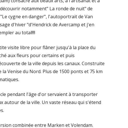
) consacré aux beaux arts, à l'artisanat et à
r découvrir notamment" La ronde de nuit" de
 "Le cygne en danger", l'autoportrait de Van
ysage d'hiver "d'Hendrick de Avercamp et j'en
mpler au total!!!!
e visite libre pour flâner jusqu'à la place du
hé aux fleurs pour certains et puis
uverte de la ville depuis les canaux. Construite
la Venise du Nord. Plus de 1500 ponts et 75 km
matiques.
cle pendant l'âge d'or servaient à transporter
x autour de la ville. Un vaste réseau qui s'étend
s.
ursion combinée entre Marken et Volendam.