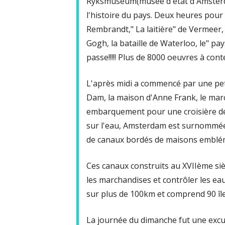
Ryksmuséum(musée d'état d'Amsterdam
l'histoire du pays. Deux heures pou
Rembrandt," La laitière" de Vermeer,
Gogh, la bataille de Waterloo, le" pa
passe!!!!! Plus de 8000 oeuvres à conte
L'après midi a commencé par une petit
Dam, la maison d'Anne Frank, le marc
embarquement pour une croisière déco
sur l'eau, Amsterdam est surnommée 
de canaux bordés de maisons emblé
Ces canaux construits au XVIIème siè
les marchandises et contrôler les eau
sur plus de 100km et comprend 90 île
La journée du dimanche fut une exc