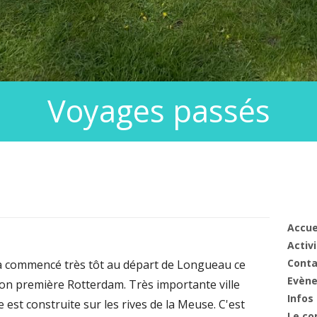
Voyages passés
Co
pri
Accue
Activ
Conta
 a commencé très tôt au départ de Longueau ce
Evèn
tion première Rotterdam. Très importante ville
Infos
e est construite sur les rives de la Meuse. C'est
Le co