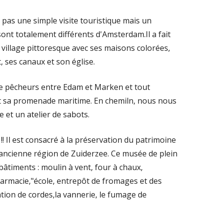
it pas une simple visite touristique mais un
nt totalement différents d'Amsterdam.Il a fait
t village pittoresque avec ses maisons colorées,
, ses canaux et son église.
 de pêcheurs entre Edam et Marken et tout
 et sa promenade maritime. En chemiln, nous nous
et un atelier de sabots.
!! Il est consacré à la préservation du patrimoine
 l'ancienne région de Zuiderzee. Ce musée de plein
bâtiments : moulin à vent, four à chaux,
harmacie,"école, entrepôt de fromages et des
cation de cordes,la vannerie, le fumage de