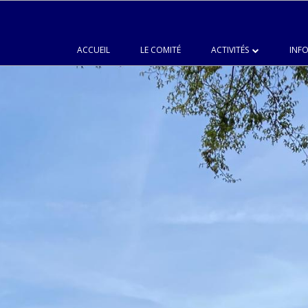
ACCUEIL
LE COMITÉ
ACTIVITÉS
INFO
LANGUES
CHŒUR DU JUMELAGE
PEINTURE
CUISINE