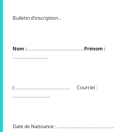
Bulletin d’inscription…
Nom :
……………………………………………...
Prénom :
……………………………
( :………………………………………….. Courriel :
……………………………..
Date de Naissance : ……………………………………………..