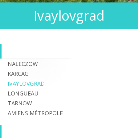
Ivaylovgrad
NALECZOW
Colonne
KARCAG
principale
IVAYLOVGRAD
LONGUEAU
TARNOW
AMIENS MÉTROPOLE