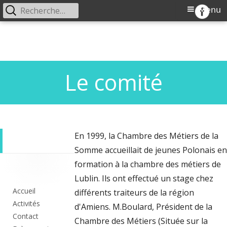
Rechercher :
Menu
Menu
CJEVL
Comité de jumelage Européen Ville de
principal
Aller
Longueau
au
contenu
Le comité
En 1999, la Chambre des Métiers de la
Somme accueillait de jeunes Polonais en
Colonne
formation à la chambre des métiers de
Lublin. Ils ont effectué un stage chez
principale
Accueil
différents traiteurs de la région
Activités
d'Amiens. M.Boulard, Président de la
Contact
Chambre des Métiers (Située sur la