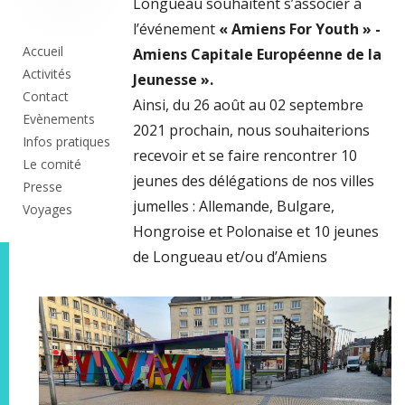
Colonne
Longueau souhaitent s’associer à
l’événement
« Amiens For Youth » -
principale
Accueil
Amiens Capitale Européenne de la
Activités
Jeunesse ».
Contact
Ainsi, du 26 août au 02 septembre
Evènements
2021 prochain, nous souhaiterions
Infos pratiques
recevoir et se faire rencontrer 10
Le comité
jeunes des délégations de nos villes
Presse
jumelles : Allemande, Bulgare,
Voyages
Hongroise et Polonaise et 10 jeunes
de Longueau et/ou d’Amiens