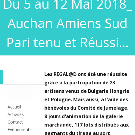
Du 5 au 12 Mai 2018_
Auchan Amiens Sud
Pari tenu et Réussi…
Les REGAL@D ont été une réussite
grâce à la participation de 23
Colonne
artisans venus de Bulgarie Hongrie
et Pologne. Mais aussi, à l'aide des
principale
Accueil
bénévoles du Comité de Jumelage.
Activités
8 jours d'animation de la galerie
Contact
marchande, 117 lots distribués aux
Evènements
gagnants du tirage au sort