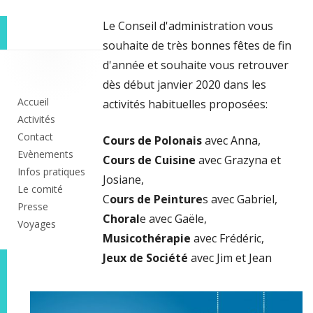
Le Conseil d'administration vous
souhaite de très bonnes fêtes de fin
Colonne
d'année et souhaite vous retrouver
dès début janvier 2020 dans les
principale
Accueil
activités habituelles proposées:
Activités
Contact
Cours de Polonais
avec Anna,
Evènements
Cours de Cuisine
avec Grazyna et
Infos pratiques
Josiane,
Le comité
C
ours de Peinture
s avec Gabriel,
Presse
Choral
e avec Gaële,
Voyages
Musicothérapie
avec Frédéric,
Jeux de Société
avec Jim et Jean