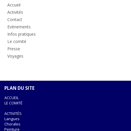
principale
Accueil
Activités
Contact
Evènements
Infos pratiques
Le comité
Presse
Voyages
PLAN DU SITE
ACCUEIL
LE COMITÉ
ACTIVITÉS
Langues
Chorales
Peinture