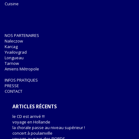
Cuisine
NOS PARTENAIRES
Naleczow
Karcag
Yvailovgrad
Longueau
Tarnow
Amiens Métropole
INFOS PRATIQUES
PRESSE
CONTACT
ARTICLES RÉCENTS
le CD est arrivé !!!
voyage en Hollande
la chorale passe au niveau supérieur !
concert à poulainville
voyage au pays des FJORDS