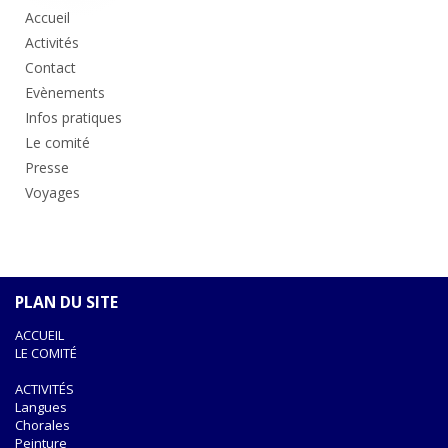
principale
Accueil
Activités
Contact
Evènements
Infos pratiques
Le comité
Presse
Voyages
PLAN DU SITE
ACCUEIL
LE COMITÉ
ACTIVITÉS
Langues
Chorales
Peinture