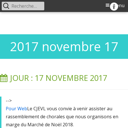
Rechercher :
Menu
Menu
CJEVL
Comité de jumelage Européen Ville de
principal
Aller
Longueau
au
contenu
2017 novembre 17
JOUR : 17 NOVEMBRE 2017
-->
Pour Web
Le CJEVL vous convie à venir assister au
rassemblement de chorales que nous organisons en
marge du Marché de Noël 2018.