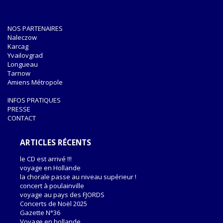
NOS PARTENAIRES
Naleczow
Karcag
Yvailovgrad
Longueau
Tarnow
Amiens Métropole
INFOS PRATIQUES
PRESSE
CONTACT
ARTICLES RÉCENTS
le CD est arrivé !!!
voyage en Hollande
la chorale passe au niveau supérieur !
concert à poulainville
voyage au pays des FJORDS
Concerts de Noël 2025
Gazette N°36
Voyage en hollande