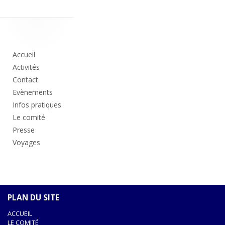
Colonne
principale
Accueil
Activités
Contact
Evènements
Infos pratiques
Le comité
Presse
Voyages
PLAN DU SITE
ACCUEIL
LE COMITÉ