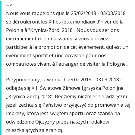
-->
Nous vous rappelons que le 25/02/2018 - 03/03/2018
se dérouleront les XIIIes Jeux mondiaux d'hiver de la
Polonia à "Krynica-Zdrój 2018". Nous vous serions
extrêmement reconnaissants si vous pouviez
participer à la promotion de cet événement, qui est un
événement sportif et une occasion pour nos
compatriotes vivant à l'étranger de visiter la Pologne ...
Przypominamy, iż w dniach 25.02.2018 - 03.03.2018 r.
odbędą się XIII Światowe Zimowe Igrzyska Polonijne
,,Krynica-Zdrój 2018”. Będziemy niezmiernie wdzięczni
jeżeli zechcą się Państwo przyłączyć do promowania tej
imprezy, która jest świętem sportu oraz szansą na
odwiedzenie Ojczyzny przez naszych rodaków
mieszkających za granicą.