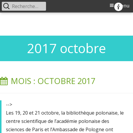
Rechercher :
Menu
Menu
CJEVL
Comité de jumelage Européen Ville de
principal
Aller
Longueau
au
contenu
2017 octobre
MOIS : OCTOBRE 2017
-->
Les 19, 20 et 21 octobre, la bibliothèque polonaise, le
centre scientifique de l’académie polonaise des
sciences de Paris et l’Ambassade de Pologne ont