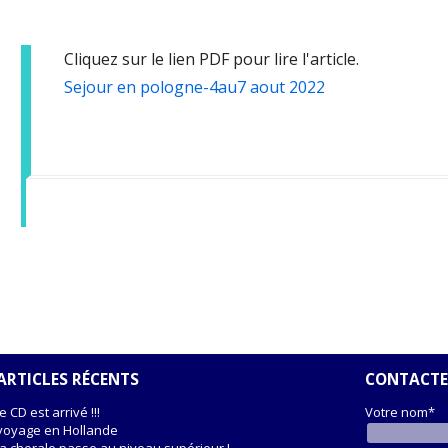
Cliquez sur le lien PDF pour lire l'article.
Sejour en pologne-4au7 aout 2022
ARTICLES RÉCENTS
CONTACTE
le CD est arrivé !!!
Votre nom*
voyage en Hollande
la chorale passe au niveau supérieur !