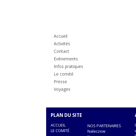
Colonne
principale
Accueil
Activités
Contact
Evènements
Infos pratiques
Le comité
Presse
Voyages
PLAN DU SITE
ACCUEIL
NOS PARTENAIRES
LE COMITÉ
Naleczow