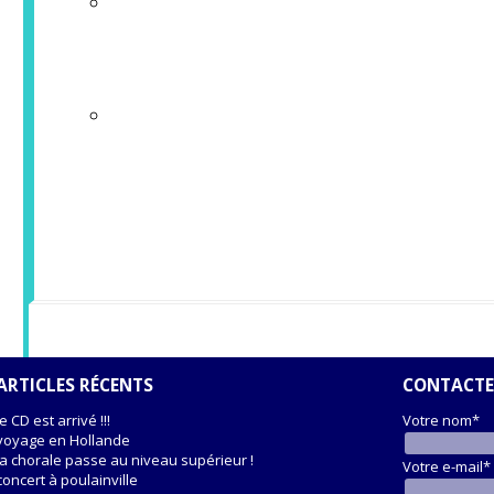
pour le rassemblement de ch
Les samedi et dimanche au 
nos amis bulgares et Mme Br
produits polonais...
ARTICLES RÉCENTS
CONTACTE
le CD est arrivé !!!
Votre nom*
voyage en Hollande
la chorale passe au niveau supérieur !
Votre e-mail*
concert à poulainville