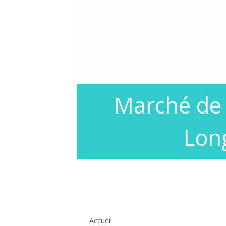
Marché de
Lon
Colonne
principale
Accueil