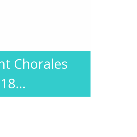
t Chorales
018…
 de Longueau à 20h30