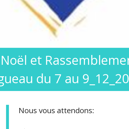
 Noël et Rassemblemen
gueau du 7 au 9_12_2
Nous vous attendons:
Le vendredi soir en l'église