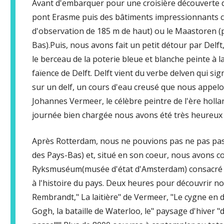
Avant d'embarquer pour une croisière découverte d
pont Erasme puis des bâtiments impressionnants 
d'observation de 185 m de haut) ou le Maastoren (p
Bas).Puis, nous avons fait un petit détour par Delf
le berceau de la poterie bleue et blanche peinte à l
faïence de Delft. Delft vient du verbe delven qui signi
sur un delf, un cours d'eau creusé que nous appelons
Johannes Vermeer, le célèbre peintre de l'ère holla
journée bien chargée nous avons été très heureux 
Après Rotterdam, nous ne pouvions pas ne pas pass
des Pays-Bas) et, situé en son coeur, nous avons c
Ryksmuséum(musée d'état d'Amsterdam) consacré au
à l'histoire du pays. Deux heures pour découvrir n
Rembrandt," La laitière" de Vermeer, "Le cygne en d
Gogh, la bataille de Waterloo, le" paysage d'hiver 