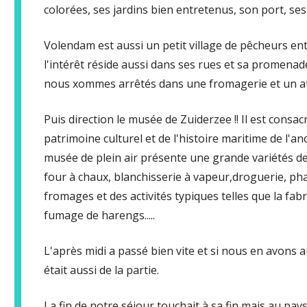
colorées, ses jardins bien entretenus, son port, ses
Volendam est aussi un petit village de pêcheurs en
l'intérêt réside aussi dans ses rues et sa promena
nous xommes arrêtés dans une fromagerie et un ate
Puis direction le musée de Zuiderzee !! Il est consac
patrimoine culturel et de l'histoire maritime de l'a
musée de plein air présente une grande variétés de
four à chaux, blanchisserie à vapeur,droguerie, ph
fromages et des activités typiques telles que la fabr
fumage de harengs.....
L'après midi a passé bien vite et si nous en avons a
était aussi de la partie.
La fin de notre séjour touchait à sa fin mais au pays 