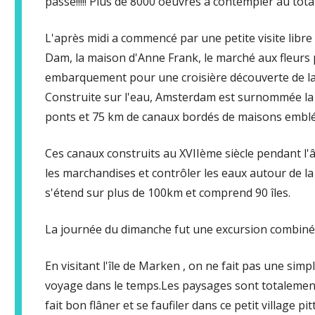
passe!!!!! Plus de 8000 oeuvres à contempler au total!
L'après midi a commencé par une petite visite libre 
Dam, la maison d'Anne Frank, le marché aux fleurs 
embarquement pour une croisière découverte de la v
Construite sur l'eau, Amsterdam est surnommée la 
ponts et 75 km de canaux bordés de maisons embl
Ces canaux construits au XVIIème siècle pendant l'
les marchandises et contrôler les eaux autour de la 
s'étend sur plus de 100km et comprend 90 îles.
La journée du dimanche fut une excursion combin
En visitant l'île de Marken , on ne fait pas une simp
voyage dans le temps.Les paysages sont totalement
fait bon flâner et se faufiler dans ce petit village 