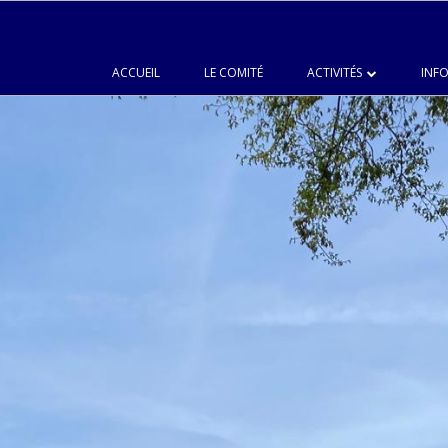
ACCUEIL
LE COMITÉ
ACTIVITÉS
INFO
LANGUES
CHŒUR DU JUMELAGE
PEINTURE
CUISINE