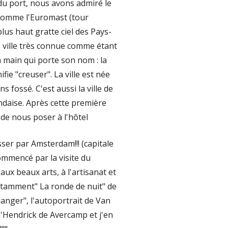
u port, nous avons admiré le
comme l'Euromast (tour
lus haut gratte ciel des Pays-
t, ville très connue comme étant
a main qui porte son nom : la
fie "creuser". La ville est née
 fossé. C'est aussi la ville de
ndaise. Après cette première
de nous poser à l'hôtel
er par Amsterdam!!! (capitale
ommencé par la visite du
x beaux arts, à l'artisanat et
otamment" La ronde de nuit" de
anger", l'autoportrait de Van
"d'Hendrick de Avercamp et j'en