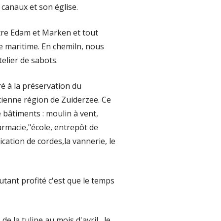
 canaux et son église.
tre Edam et Marken et tout
de maritime. En chemiln, nous
lier de sabots.
ré à la préservation du
ncienne région de Zuiderzee. Ce
 bâtiments : moulin à vent,
armacie,"école, entrepôt de
ication de cordes,la vannerie, le
utant profité c'est que le temps
de la tulipe au mois d'avril , le