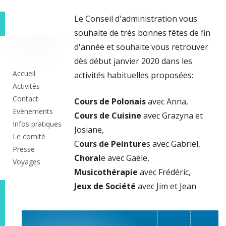
Le Conseil d'administration vous
souhaite de très bonnes fêtes de fin
Colonne
d'année et souhaite vous retrouver
dès début janvier 2020 dans les
principale
Accueil
activités habituelles proposées:
Activités
Contact
Cours de Polonais
avec Anna,
Evènements
Cours de Cuisine
avec Grazyna et
Infos pratiques
Josiane,
Le comité
C
ours de Peinture
s avec Gabriel,
Presse
Choral
e avec Gaële,
Voyages
Musicothérapie
avec Frédéric,
Jeux de Société
avec Jim et Jean