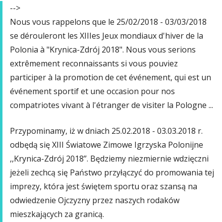
-->
Nous vous rappelons que le 25/02/2018 - 03/03/2018
se dérouleront les XIIIes Jeux mondiaux d'hiver de la
Polonia à "Krynica-Zdrój 2018". Nous vous serions
extrêmement reconnaissants si vous pouviez
participer à la promotion de cet événement, qui est un
événement sportif et une occasion pour nos
compatriotes vivant à l'étranger de visiter la Pologne ...
Przypominamy, iż w dniach 25.02.2018 - 03.03.2018 r.
odbędą się XIII Światowe Zimowe Igrzyska Polonijne
,,Krynica-Zdrój 2018”. Będziemy niezmiernie wdzięczni
jeżeli zechcą się Państwo przyłączyć do promowania tej
imprezy, która jest świętem sportu oraz szansą na
odwiedzenie Ojczyzny przez naszych rodaków
mieszkających za granicą.