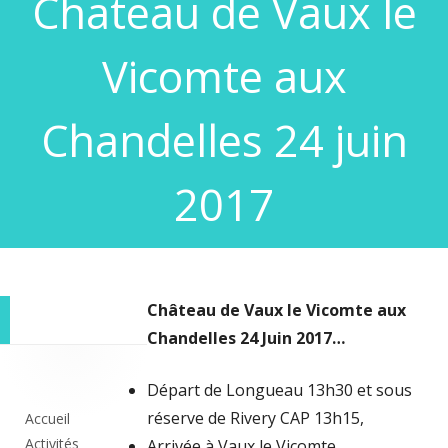
Chateau de Vaux le
Vicomte aux
Chandelles 24 juin
2017
Château de Vaux le Vicomte aux
Chandelles 24 Juin 2017…
Colonne
Départ de Longueau 13h30 et sous
principale
réserve de Rivery CAP 13h15,
Accueil
Activités
Arrivée à Vaux le Vicomte,