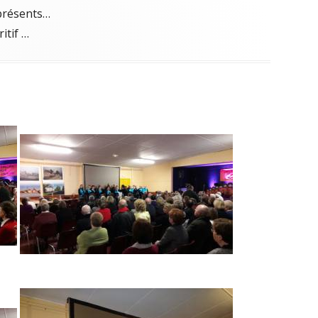
 présents…
itif …