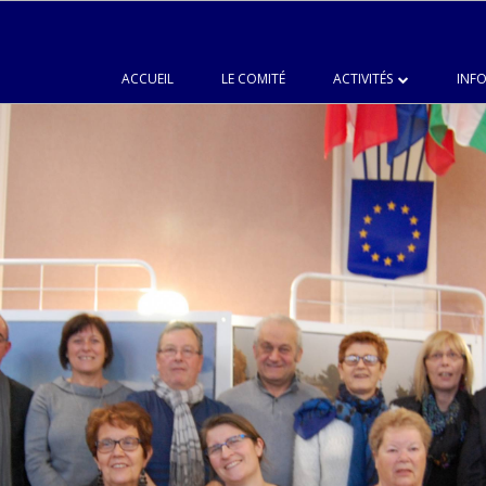
ACCUEIL
LE COMITÉ
ACTIVITÉS
INFO
LANGUES
CHŒUR DU JUMELAGE
PEINTURE
CUISINE