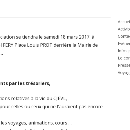
Co
pri
Accuei
Activi
Conta
iation se tiendra le samedi 18 mars 2017, à
Evène
l FERY Place Louis PROT derrière la Mairie de
Infos 
s…
Le co
Press
Voyag
nts par les trésoriers,
ons relatives à la vie du CJEVL,
pour celles ou ceux qui ne l’auraient pas encore
 les voyages, animations, cours …