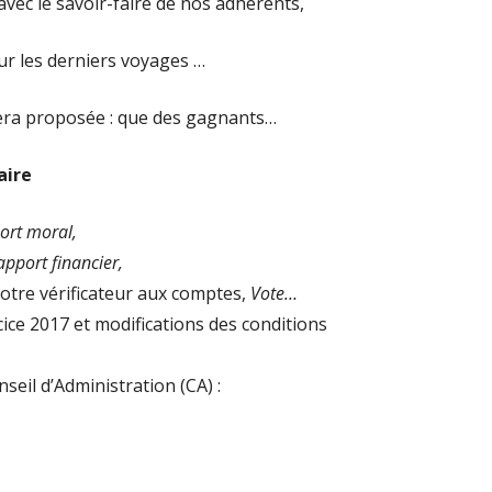
vec le savoir-faire de nos adhérents,
r les derniers voyages …
era proposée : que des gagnants…
aire
ort moral,
apport financier,
otre vérificateur aux comptes,
Vote…
ice 2017 et modifications des conditions
seil d’Administration (CA) :