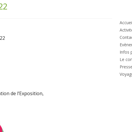
22
Co
pri
Accuei
Activi
Conta
022
Evène
Infos 
Le co
Press
Voyag
ion de l’Exposition,