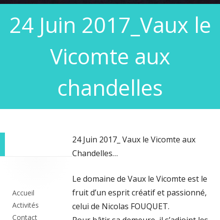
24 Juin 2017_Vaux le
Vicomte aux
chandelles
24 Juin 2017_ Vaux le Vicomte aux
Chandelles…
Colonne
Le domaine de Vaux le Vicomte est le
principale
fruit d’un esprit créatif et passionné,
Accueil
Activités
celui de Nicolas FOUQUET.
Contact
Pour bâtir sa demeure, il s’adjoint les