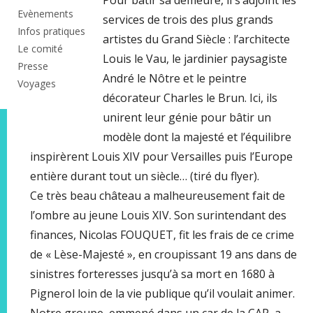
Evènements
services de trois des plus grands
Infos pratiques
artistes du Grand Siècle : l’architecte
Le comité
Louis le Vau, le jardinier paysagiste
Presse
André le Nôtre et le peintre
Voyages
décorateur Charles le Brun. Ici, ils
unirent leur génie pour bâtir un
modèle dont la majesté et l’équilibre
inspirèrent Louis XIV pour Versailles puis l’Europe
entière durant tout un siècle… (tiré du flyer).
Ce très beau château a malheureusement fait de
l’ombre au jeune Louis XIV. Son surintendant des
finances, Nicolas FOUQUET, fit les frais de ce crime
de « Lèse-Majesté », en croupissant 19 ans dans de
sinistres forteresses jusqu’à sa mort en 1680 à
Pignerol loin de la vie publique qu’il voulait animer.
Notre groupe, emmené dans un car de la CAP, a