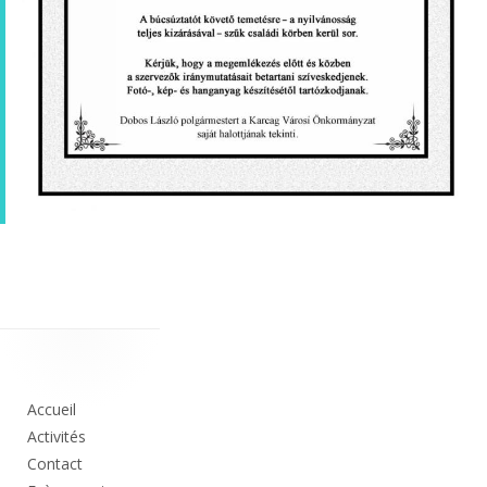
Colonne
principale
Accueil
Activités
Contact