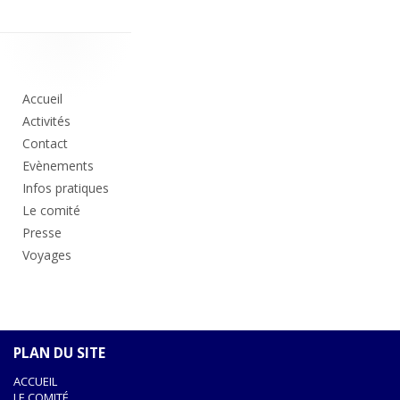
Colonne
principale
Accueil
Activités
Contact
Evènements
Infos pratiques
Le comité
Presse
Voyages
PLAN DU SITE
ACCUEIL
LE COMITÉ