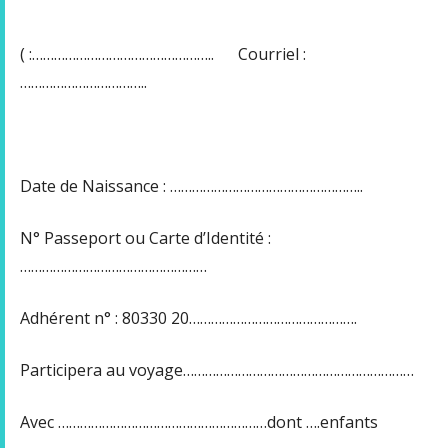
( :………………………………………….. Courriel :
……………………………..
Date de Naissance : ……………………………………………..
N° Passeport ou Carte d’Identité :
……………………………………………
Adhérent n° : 80330 20……………………………………….
Participera au voyage………………………………………………………
Avec …………………………………………………dont ….enfants